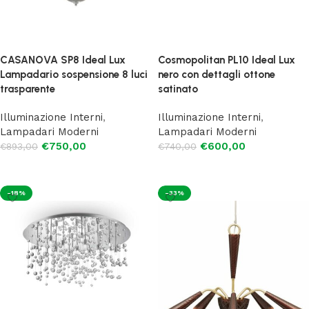
CASANOVA SP8 Ideal Lux
Cosmopolitan PL10 Ideal Lux
Lampadario sospensione 8 luci
nero con dettagli ottone
trasparente
satinato
Illuminazione Interni
,
Illuminazione Interni
,
Lampadari Moderni
Lampadari Moderni
€
750,00
€
600,00
€
893,00
€
740,00
Aggiungi al carrello
Aggiungi al carrello
-18%
-33%