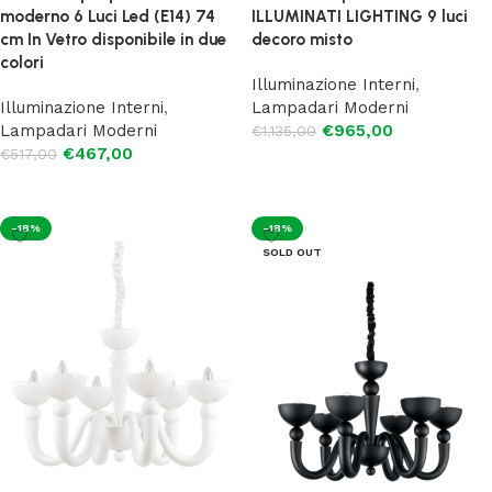
moderno 6 Luci Led (E14) 74
ILLUMINATI LIGHTING 9 luci
cm In Vetro disponibile in due
decoro misto
colori
Illuminazione Interni
,
Illuminazione Interni
,
Lampadari Moderni
Lampadari Moderni
€
965,00
€
1.135,00
€
467,00
€
517,00
Aggiungi al carrello
Scegli
-18%
-18%
SOLD OUT