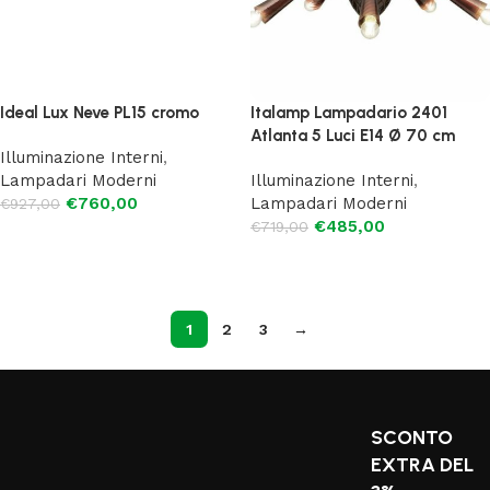
Ideal Lux Neve PL15 cromo
Italamp Lampadario 2401
Atlanta 5 Luci E14 Ø 70 cm
Illuminazione Interni
,
Lampadari Moderni
Illuminazione Interni
,
€
760,00
Lampadari Moderni
€
927,00
€
485,00
€
719,00
Aggiungi al carrello
Aggiungi al carrello
1
2
3
→
SCONTO
EXTRA DEL