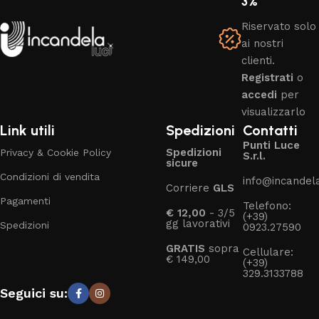
3%
Riservato solo
ai nostri
clienti.
Registrati
o
accedi
per
visualizzarlo
Link utili
Spedizioni
Contatti
Punti Luce
Spedizioni
Privacy & Cookie Policy
S.r.l.
sicure
Condizioni di vendita
info@incandelal
Corriere
GLS
Pagamenti
Telefono:
€ 12,00
- 3/5
(+39)
gg lavorativi
Spedizioni
0923.27590
GRATIS
sopra
Cellulare:
€ 149,00
(+39)
329.3133788
Seguici su: