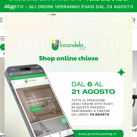
AGOSTO - GLI ORDINI VERRANNO EVASI DAL 24 AGOSTO
Lampadari Moderni
Show column
-20%
-10%
SOLD OUT
ALFIERE Lampadario 8 Luci Led
(E14) 74 cm In Vetro
950 S 50 Lampadario La