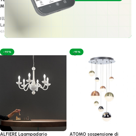
disponibile in due colori
Murrina 37,2W led 3000K
Illuminazione Interni
,
Illuminazione Interni
,
Lampadari Moderni
Lampadari Moderni
€
566,00
€
1.300,00
€
627,00
€
1.628,00
Scegli
Leggi tutto
-10%
-15%
ALFIERE Lqampadario
ATOMO sospensione di