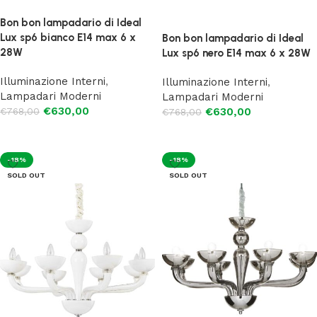
Bon bon lampadario di Ideal
Lux sp6 bianco E14 max 6 x
Bon bon lampadario di Ideal
28W
Lux sp6 nero E14 max 6 x 28W
Illuminazione Interni
,
Illuminazione Interni
,
Lampadari Moderni
Lampadari Moderni
€
630,00
€
768,00
€
630,00
€
768,00
Aggiungi al carrello
Leggi tutto
-18%
-18%
SOLD OUT
SOLD OUT