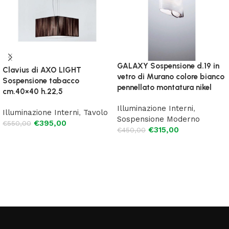
GALAXY Sospensione d.19 in
Clavius di AXO LIGHT
vetro di Murano colore bianco
Sospensione tabacco
pennellato montatura nikel
cm.40×40 h.22,5
Illuminazione Interni
,
Illuminazione Interni
,
Tavolo
Sospensione Moderno
€
395,00
€
550,00
€
315,00
€
450,00
Aggiungi al carrello
Leggi tutto