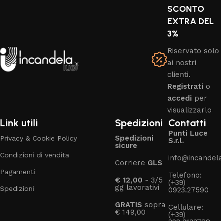
SCONTO
EXTRA DEL
3%
Riservato solo
ai nostri
clienti.
Registrati
o
accedi
per
visualizzarlo
Link utili
Spedizioni
Contatti
Punti Luce
Spedizioni
Privacy & Cookie Policy
S.r.l.
sicure
Condizioni di vendita
info@incandelal
Corriere
GLS
Pagamenti
Telefono:
€ 12,00
- 3/5
(+39)
gg lavorativi
Spedizioni
0923.27590
GRATIS
sopra
Cellulare:
€ 149,00
(+39)