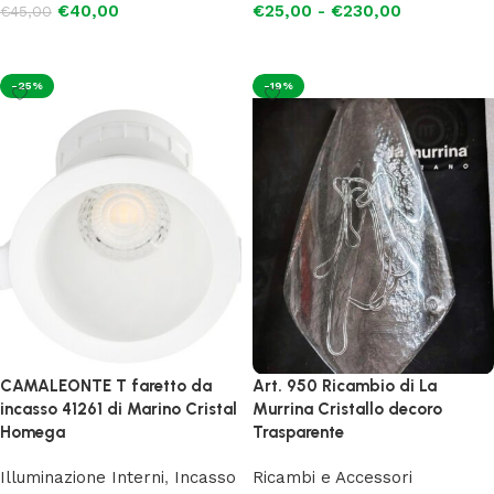
€
40,00
€
25,00
-
€
230,00
€
45,00
Scegli
Scegli
-25%
-19%
CAMALEONTE T faretto da
Art. 950 Ricambio di La
incasso 41261 di Marino Cristal
Murrina Cristallo decoro
Homega
Trasparente
Illuminazione Interni
,
Incasso
Ricambi e Accessori