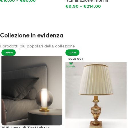
€
10,00
-
€
80,00
Illuminazione Interni
€
9,90
-
€
214,00
Scegli
Scegli
Collezione in evidenza
I prodotti più popolari della collezione
-90%
-34%
SOLD OUT