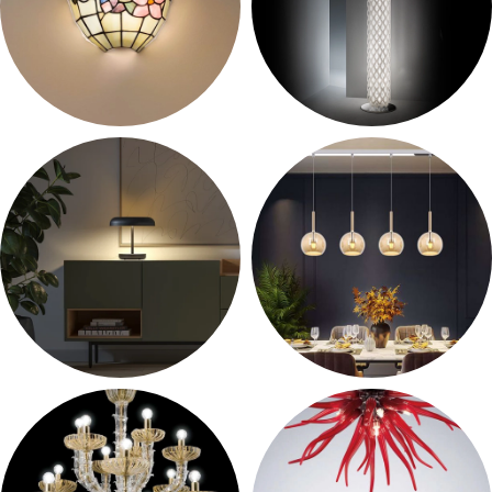
Parete Classico
Terra
31 products
41 products
Tavolo
Sospensione Moderno
164 products
382 products