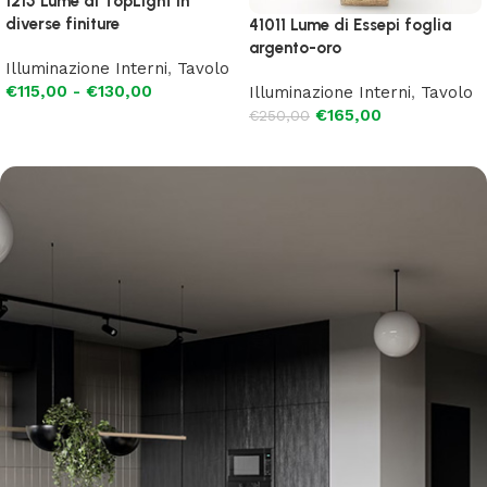
1215 Lume di TopLight in
diverse finiture
41011 Lume di Essepi foglia
argento-oro
Illuminazione Interni
,
Tavolo
€
115,00
-
€
130,00
Illuminazione Interni
,
Tavolo
€
165,00
€
250,00
Scegli
Leggi tutto