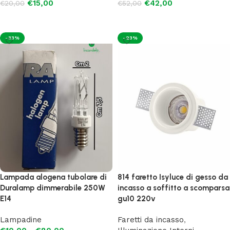
€
15,00
€
42,00
€
20,00
€
52,00
Aggiungi al carrello
Aggiungi al carrello
-33%
-23%
Lampada alogena tubolare di
814 faretto Isyluce di gesso da
Duralamp dimmerabile 250W
incasso a soffitto a scomparsa
E14
gu10 220v
Lampadine
Faretti da incasso
,