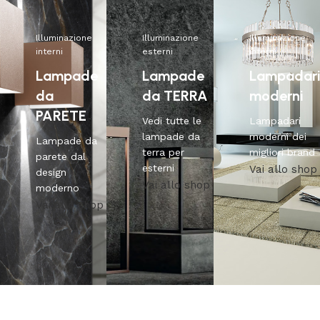
Illuminazione
Illuminazione
Illuminazione
interni
esterni
interni
Lampade
Lampade
Lampadar
da
da TERRA
moderni
PARETE
Vedi tutte le
Lampadari
lampade da
moderni dei
Lampade da
terra per
migliori brand
parete dal
esterni
Vai allo shop
design
Vai allo shop
moderno
Vai allo shop