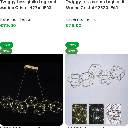
Twiggy Less gialla Logica di
Twiggy Less corten Logica di
Marino Cristal 42761 IP65
Marino Cristal 42820 IP65
Esterno
,
Terra
Esterno
,
Terra
€
79,00
€
79,00
Aggiungi al carrello
Aggiungi al carrello
-18%
-18%
NEW
NEW