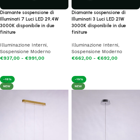
Diamante sospensione di
Diamante sospensione di
Illuminati 7 Luci LED 29,4W
Illuminati 3 Luci LED 21W
3000K disponibile in due
3000K disponibile in due
finiture
finiture
Illuminazione Interni
,
Illuminazione Interni
,
Sospensione Moderno
Sospensione Moderno
€
937,00
-
€
991,00
€
662,00
-
€
692,00
Scegli
Scegli
-18%
-19%
NEW
NEW