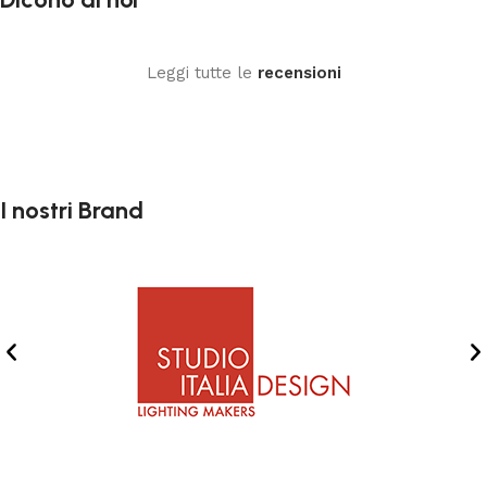
gestita dal figlio Giovanni che, come il padre, spinto dalla
passione per il settore dell’illumazione e dell’illuminotecnica,
Leggi tutte le
recensioni
vuole portare avanti la tradizione familiare di competenza,
serietà e disponibilità.
L’azienda
Punti Luce Srl Trapani
(Sicilia) si occupa della
commercializzazione di prodotti di illuminazione a led, di
design e complementi di arredo, di genere moderno,
I nostri Brand
classico e contemporaneo. Con un’ampia superficie
espositiva, oltre 400 mq, suddivisi in due locali attigui,
permettiamo ai clienti della provincia di Trapani di poter
“toccare con mano” i prodotti senza doverli scegliere da un
freddo ed asettico catalogo;
Piantane, lampadari, plafoniere, applique, lumi, faretti da
incasso e non, illuminazione per esterno, quadri, oggettistica,
e tanti altri sono alcuni dei tanti prodotti di riferimento che
l’azienda propone con un ottimo rapporto qualità / prezzo.