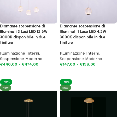
Diamante sospensione di
Diamante sospensione di
Illuminati 3 Luci LED 12,6W
Illuminati 1 Luce LED 4,2W
3000K disponibile in due
3000K disponibile in due
finiture
finiture
Illuminazione Interni
,
Illuminazione Interni
,
Sospensione Moderno
Sospensione Moderno
€
440,00
-
€
474,00
€
147,00
-
€
158,00
Scegli
Scegli
-18%
-18%
NEW
NEW