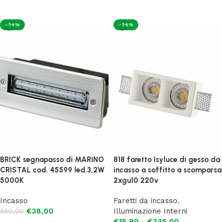
-24%
-24%
BRICK segnapasso di MARINO
818 faretto Isyluce di gesso da
CRISTAL cod. 45599 led.3,2W
incasso a soffitto a scomparsa
5000K
2xgu10 220v
Incasso
Faretti da incasso
,
€
38,00
Illuminazione Interni
€
50,00
€
15,90
-
€
345,00