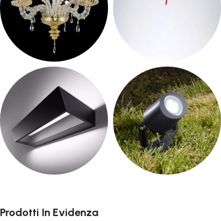
Lampadari Classci
Soffitto
21 products
28 products
Illuminazione Interni
Esterno
1392 products
104 products
Prodotti In Evidenza