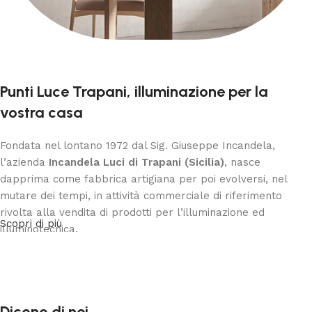
Punti Luce Trapani, illuminazione per la
vostra casa
Fondata nel lontano 1972 dal Sig. Giuseppe Incandela,
l’azienda
Incandela Luci di Trapani (Sicilia)
, nasce
dapprima come fabbrica artigiana per poi evolversi, nel
mutare dei tempi, in attività commerciale di riferimento
rivolta alla vendita di prodotti per l’illuminazione ed
Scopri di più
illuminotecnica.
Nell’ottica della tradizione familiare, nel 2011 l’azienda
Incandela Luci di Trapani (Sicilia) si trasforma in S.r.l. e
prende il nome di
Punti Luce Srl
con sede in Trapani (Sicilia).
Dicono di noi
L’azienda
Punti Luce Srl Trapani (Sicilia)
è attualmente