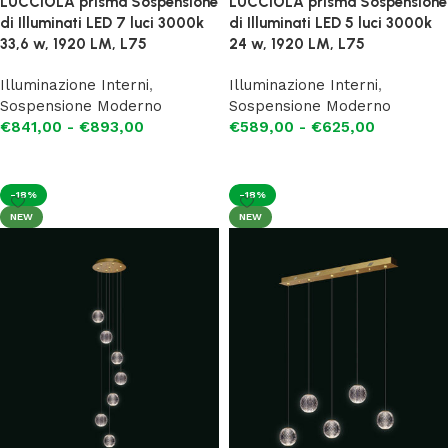
LUCCIOLA prisma Sospensione
LUCCIOLA prisma Sospensione
di Illuminati LED 7 luci 3000k
di Illuminati LED 5 luci 3000k
33,6 w, 1920 LM, L75
24 w, 1920 LM, L75
Illuminazione Interni
,
Illuminazione Interni
,
Sospensione Moderno
Sospensione Moderno
€
841,00
-
€
893,00
€
589,00
-
€
625,00
Scegli
Scegli
-18%
-18%
NEW
NEW