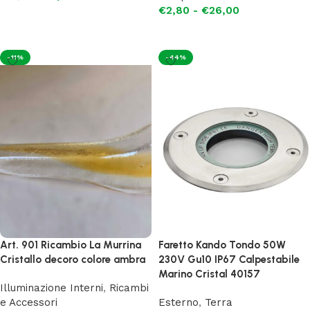
€
2,80
-
€
26,00
Aggiungi al carrello
Scegli
-11%
-44%
Art. 901 Ricambio La Murrina
Faretto Kando Tondo 50W
Cristallo decoro colore ambra
230V Gu10 IP67 Calpestabile
Marino Cristal 40157
Illuminazione Interni
,
Ricambi
e Accessori
Esterno
,
Terra