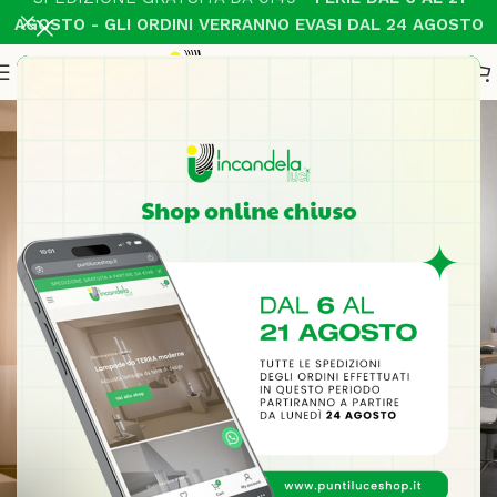
AGOSTO - GLI ORDINI VERRANNO EVASI DAL 24 AGOSTO
Illuminazione interni
Illuminazione interni
Lampade da
Lampade a
TERRA moderne
SOSPENSIONE
moderne
Acquista lampade da
terra di design
Vedi tutte le lampade a
Vai allo shop
sospensione moderne
Vai allo shop