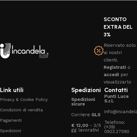
SCONTO
EXTRA DEL
3%
Riservato solo
ai nostri
clienti.
Registrati
o
accedi
per
visualizzarlo
Link utili
Spedizioni
Contatti
Punti Luce
Spedizioni
Privacy & Cookie Policy
S.r.l.
sicure
Condizioni di vendita
info@incandelal
Corriere
GLS
Pagamenti
Telefono:
€ 12,00
- 3/5
(+39)
gg lavorativi
Spedizioni
0923.27590