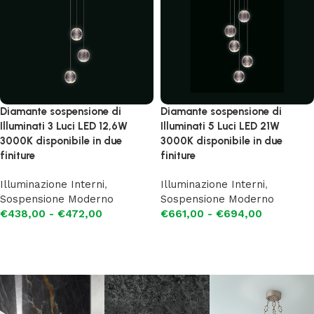
Diamante sospensione di
Diamante sospensione di
Illuminati 3 Luci LED 12,6W
Illuminati 5 Luci LED 21W
3000K disponibile in due
3000K disponibile in due
finiture
finiture
Illuminazione Interni
,
Illuminazione Interni
,
Sospensione Moderno
Sospensione Moderno
€
438,00
-
€
472,00
€
661,00
-
€
694,00
Scegli
Scegli