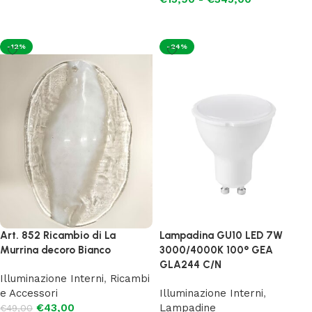
Aggiungi al carrello
Scegli
-12%
-24%
Art. 852 Ricambio di La
Lampadina GU10 LED 7W
Murrina decoro Bianco
3000/4000K 100° GEA
GLA244 C/N
Illuminazione Interni
,
Ricambi
e Accessori
Illuminazione Interni
,
€
43,00
Lampadine
€
49,00