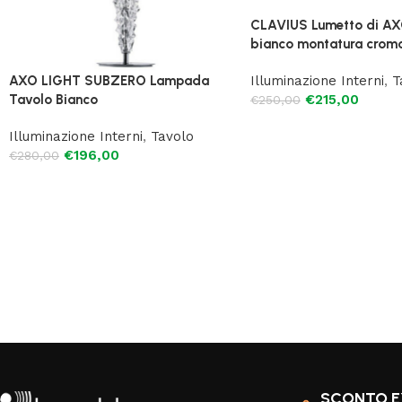
CLAVIUS Lumetto di A
bianco montatura crom
Illuminazione Interni
,
T
AXO LIGHT SUBZERO Lampada
€
215,00
Tavolo Bianco
€
250,00
Illuminazione Interni
,
Tavolo
€
196,00
€
280,00
SCONTO E