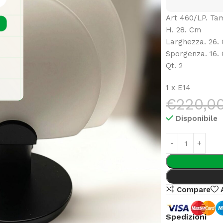
Art 460/LP. Tam
H. 28. Cm
Larghezza. 26.
Sporgenza. 16.
Qt. 2
1 x E14
€
220,0
Disponibile
Compare
Spedizioni