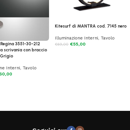
Kitesurf di MANTRA cod. 7145 nero
Illuminazione Interni
,
Tavolo
 Regina 3551-30-212
€
55,00
€
69,00
 scrivania con braccio
 Grigio
ne Interni
,
Tavolo
60,00