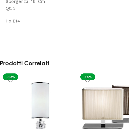
Sporgenza. 16. Cm
Qt. 2
1 x E14
Prodotti Correlati
-30%
-14%