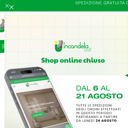
SPEDIZIONE GRATUITA D
Categorie
In Vetrina
Illuminazione Intern
Home
Illuminazione Interni
Tavolo
460 Lampada da tavolo
-55%