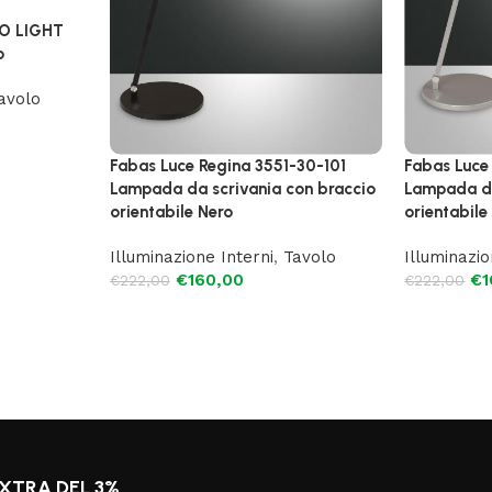
XO LIGHT
o
avolo
Fabas Luce Regina 3551-30-101
Fabas Luce
Lampada da scrivania con braccio
Lampada da
orientabile Nero
orientabile
Illuminazione Interni
,
Tavolo
Illuminazio
€
160,00
€
1
€
222,00
€
222,00
XTRA DEL 3%