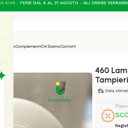
A €149 -
FERIE DAL 6 AL 21 AGOSTO - GLI ORDINI VERRAN
i
Esterno
Complementi
Chi Siamo
Contatti
 di Tampieri
460 Lamp
Tampier
Data stima
Riser
SCO
Regist