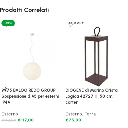
Prodotti Correlati
-18%
SOLD OUT
9975 BALOO REDO GROUP
DIOGENE di Marino Cristal
Sospensione d.45 per esterni
Logica 42727 H. 50 cm.
IP44
corten
Esterno
Esterno
,
Terra
€
117,00
€
75,00
€
142,00