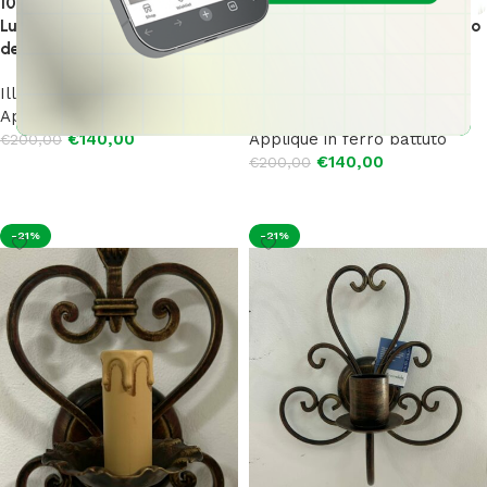
1009 Applique di Arte Lux 1
Luce E27 in ferro battuto
1009 Applique in ferro battuto
decoro avorio sfumato oro
1 Luce E27 decoro ruggine
sfumato oro
Illuminazione Interni
,
Applique in ferro battuto
Illuminazione Interni
,
€
140,00
Applique in ferro battuto
€
200,00
€
140,00
€
200,00
Aggiungi al carrello
Aggiungi al carrello
-21%
-21%