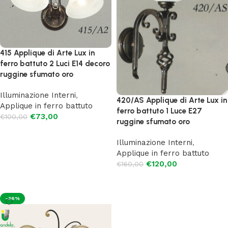
415 Applique di Arte Lux in
ferro battuto 2 Luci E14 decoro
ruggine sfumato oro
Illuminazione Interni
,
420/AS Applique di Arte Lux in
Applique in ferro battuto
ferro battuto 1 Luce E27
€
73,00
€
100,00
ruggine sfumato oro
Aggiungi al carrello
Illuminazione Interni
,
Applique in ferro battuto
€
120,00
€
160,00
Aggiungi al carrello
-36%