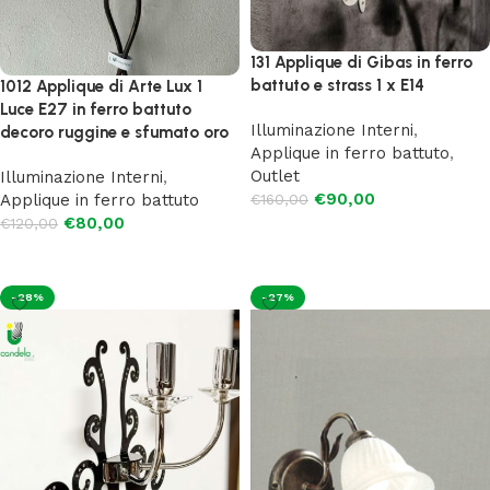
131 Applique di Gibas in ferro
battuto e strass 1 x E14
1012 Applique di Arte Lux 1
Luce E27 in ferro battuto
Illuminazione Interni
,
decoro ruggine e sfumato oro
Applique in ferro battuto
,
Outlet
Illuminazione Interni
,
€
90,00
Applique in ferro battuto
€
160,00
€
80,00
€
120,00
Aggiungi al carrello
Leggi tutto
-28%
-27%