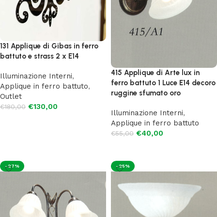
131 Applique di Gibas in ferro
battuto e strass 2 x E14
415 Applique di Arte lux in
Illuminazione Interni
,
ferro battuto 1 Luce E14 decoro
Applique in ferro battuto
,
ruggine sfumato oro
Outlet
€
130,00
€
180,00
Illuminazione Interni
,
Aggiungi al carrello
Applique in ferro battuto
€
40,00
€
55,00
Aggiungi al carrello
-27%
-25%