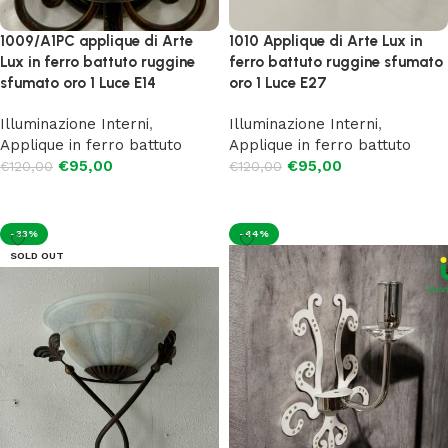
1009/A1PC applique di Arte
1010 Applique di Arte Lux in
Lux in ferro battuto ruggine
ferro battuto ruggine sfumato
sfumato oro 1 Luce E14
oro 1 Luce E27
Illuminazione Interni
,
Illuminazione Interni
,
Applique in ferro battuto
Applique in ferro battuto
€
95,00
€
95,00
€
120,00
€
120,00
Aggiungi al carrello
Aggiungi al carrello
-33%
-44%
SOLD OUT