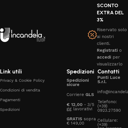
SCONTO
EXTRA DEL
3%
Riservato solo
ai nostri
clienti.
Registrati
o
accedi
per
visualizzarlo
Link utili
Spedizioni
Contatti
Punti Luce
Spedizioni
Privacy & Cookie Policy
S.r.l.
sicure
Condizioni di vendita
info@incandelal
Corriere
GLS
Pagamenti
Telefono:
€ 12,00
- 3/5
(+39)
gg lavorativi
Spedizioni
0923.27590
GRATIS
sopra
Cellulare:
€ 149,00
(+39)