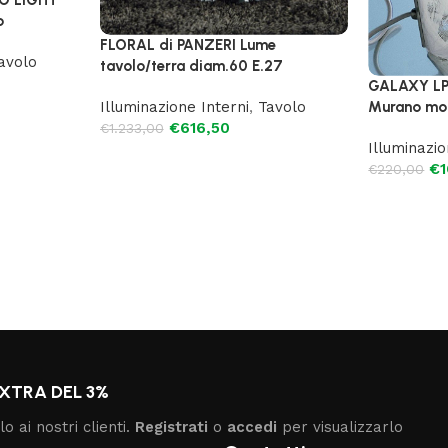
o
FLORAL di PANZERI Lume
avolo
tavolo/terra diam.60 E.27
GALAXY LP 
Illuminazione Interni
,
Tavolo
Murano mon
€
616,50
€
1.233,00
Illuminazio
€
€
220,00
XTRA DEL 3%
o ai nostri clienti.
Registrati
o
accedi
per visualizzarlo