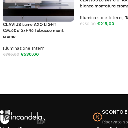
bianco montatura crom
Illuminazione Interni
,
T
€
215,00
€
250,00
CLAVIUS Lume AXO LIGHT
CM.60x15xH46 tabacco mont.
cromo
Illuminazione Interni
€
530,00
€
760,00
SCONTO E
Riservato sol