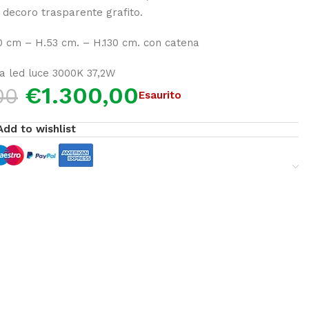
 decoro trasparente grafito.
0 cm – H.53 cm. – H.130 cm. con catena
e a led luce 3000K 37,2W
€
1.300,00
00
Esaurito
Add to wishlist