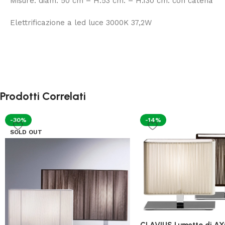
Misure: diam. 50 cm – H.53 cm. – H.130 cm. con catena
Elettrificazione a led luce 3000K 37,2W
Prodotti Correlati
-30%
-14%
SOLD OUT
CLAVIUS Lumetto di A