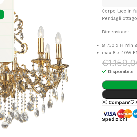
Corpo luce in fu
Pendagli ottagon
Dimensione:
Ø 730 x H min 
max 8 x 40W E1
€
1.159,
Disponibile
Compare
Spedizioni