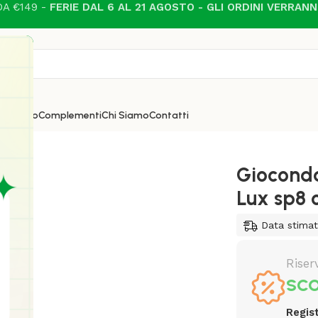
A €149 -
FERIE DAL 6 AL 21 AGOSTO - GLI ORDINI VERRAN
i
Esterno
Complementi
Chi Siamo
Contatti
 lampadario di Ideal Lux sp8 oro E14 max 8 x 40W
Gioconda
Lux sp8 
Data stimat
Riser
SCO
Regist