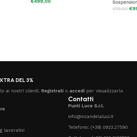
€
499,00
Sospensio
€
9
€
119,00
XTRA DEL 3%
o ai nostri clienti.
Registrati
o
accedi
per visualizzarlo
Contatti
Punti Luce S.r.l.
ure
info@incandelaluci.it
Telefono: (+39) 0923.27590
g lavorativi