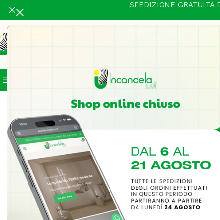
SPEDIZIONE GRATUITA D
Categorie
In Vetrina
Illuminazione Intern
Home
Illuminazione Interni
Lampadari in fusione
Gioconda
-18%