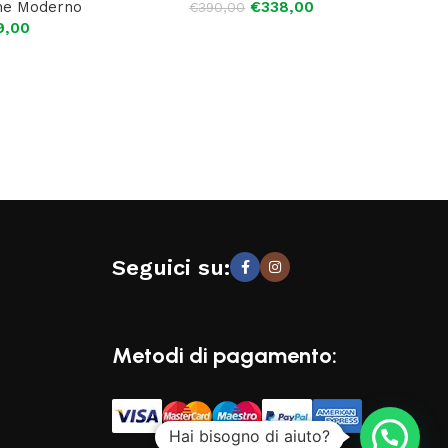
ne Moderno
€
338,00
€
390,00
9,00
Seguici su:
Metodi di pagamento:
Hai bisogno di aiuto?