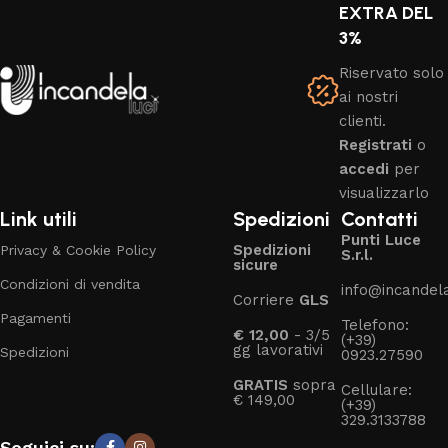
EXTRA DEL
3%
Riservato solo
ai nostri
clienti.
Registrati
o
accedi
per
visualizzarlo
Link utili
Spedizioni
Contatti
Punti Luce
Spedizioni
Privacy & Cookie Policy
S.r.l.
sicure
Condizioni di vendita
info@incandelal
Corriere
GLS
Pagamenti
Telefono:
€ 12,00
- 3/5
(+39)
gg lavorativi
Spedizioni
0923.27590
GRATIS
sopra
Cellulare:
€ 149,00
(+39)
329.3133788
Seguici su: