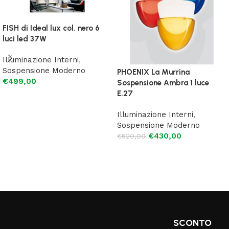
FISH di Ideal lux col. nero 6
luci led 37W
Illuminazione Interni
,
Sospensione Moderno
PHOENIX La Murrina
€
499,00
Sospensione Ambra 1 luce
E.27
Leggi tutto
Illuminazione Interni
,
Sospensione Moderno
€
430,00
€
620,00
Aggiungi al carrello
SCONTO