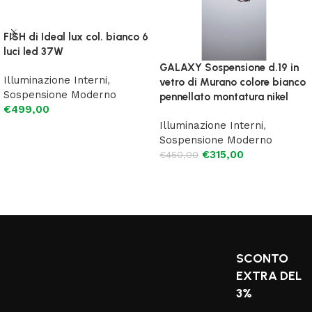
FISH di Ideal lux col. bianco 6
luci led 37W
GALAXY Sospensione d.19 in
Illuminazione Interni
,
vetro di Murano colore bianco
Sospensione Moderno
pennellato montatura nikel
€
499,00
Illuminazione Interni
,
Aggiungi al carrello
Sospensione Moderno
€
315,00
€
450,00
Leggi tutto
SCONTO
EXTRA DEL
3%