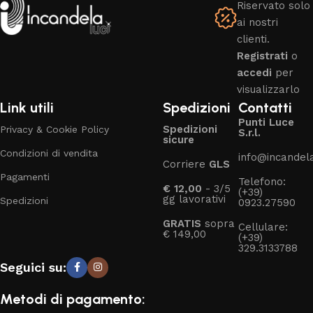
Riservato solo
ai nostri
clienti.
Registrati
o
accedi
per
visualizzarlo
Link utili
Spedizioni
Contatti
Punti Luce
Spedizioni
Privacy & Cookie Policy
S.r.l.
sicure
Condizioni di vendita
info@incandelal
Corriere
GLS
Pagamenti
Telefono:
€ 12,00
- 3/5
(+39)
gg lavorativi
Spedizioni
0923.27590
GRATIS
sopra
Cellulare:
€ 149,00
(+39)
329.3133788
Seguici su:
Metodi di pagamento: