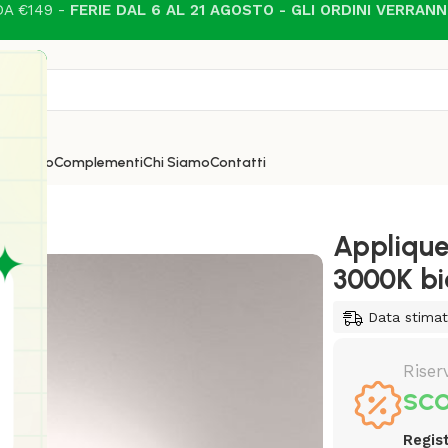
A €149 -
FERIE DAL 6 AL 21 AGOSTO - GLI ORDINI VERRAN
i
Esterno
Complementi
Chi Siamo
Contatti
luce 957 LED 50W 3000K bianco
Applique
3000K b
Data stimat
Riser
SCO
Regist