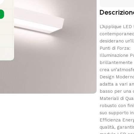
Descrizion
L’Applique LED 
contemporaneo 
desiderano un’il
Punti di Forza:
Illuminazione P
brillantemente 
crea un’atmosfe
Design Moderno 
adatta a vari am
basso per una 
Materiali di Qua
robusto con fini
suo supporto in
Efficienza Energ
qualità, garant