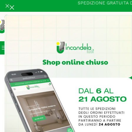
SPEDIZIONE GRATUITA D
Categorie
In Vetrina
Illuminazione Intern
Home
Illuminazione Interni
Parete moderno
Applique Isy
-23%