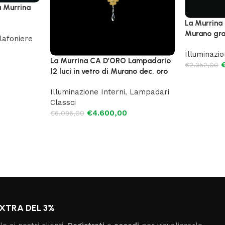
a Murrina
La Murrina
Murano gran
lafoniere
Illuminazio
La Murrina CA D’ORO Lampadario
€
2.352,00
12 luci in vetro di Murano dec. oro
Illuminazione Interni
,
Lampadari
Classci
€
4.600,00
€
6.096,00
XTRA DEL 3%