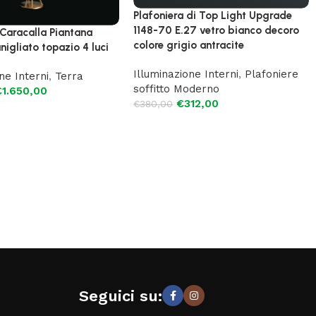
Plafoniera di Top Light Upgrade
1148-70 E.27 vetro bianco decoro
 Caracalla Piantana
colore grigio antracite
igliato topazio 4 luci
Illuminazione Interni
,
Plafoniere
ne Interni
,
Terra
soffitto Moderno
€
1.650,00
€
312,00
€
380,00
Seguici su: