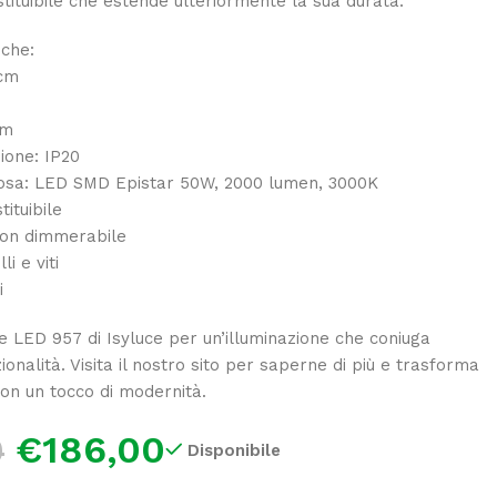
ituibile che estende ulteriormente la sua durata.
iche:
 cm
cm
ione: IP20
osa: LED SMD Epistar 50W, 2000 lumen, 3000K
ituibile
non dimmerabile
li e viti
i
ue LED 957 di Isyluce per un’illuminazione che coniuga
onalità. Visita il nostro sito per saperne di più e trasforma
con un tocco di modernità.
€
186,00
0
Disponibile