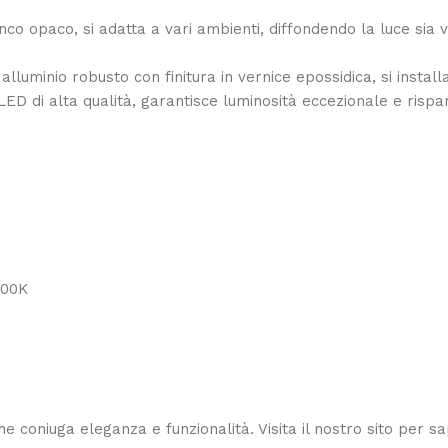
anco opaco, si adatta a vari ambienti, diffondendo la luce sia
in alluminio robusto con finitura in vernice epossidica, si inst
 LED di alta qualità, garantisce luminosità eccezionale e ris
000K
he coniuga eleganza e funzionalità. Visita il nostro sito per s