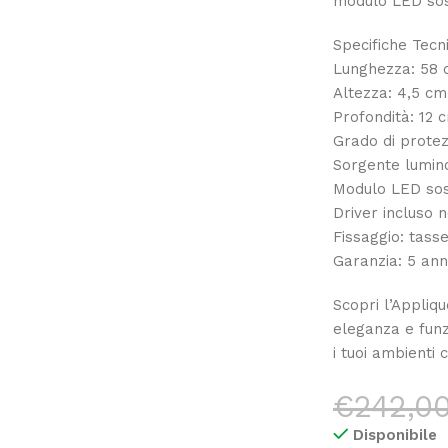
modulo LED sost
Specifiche Tecn
Lunghezza: 58
Altezza: 4,5 cm
Profondità: 12 
Grado di protez
Sorgente lumin
Modulo LED sost
Driver incluso 
Fissaggio: tassel
Garanzia: 5 ann
Scopri l’Appliq
eleganza e funzi
i tuoi ambienti 
€
242,0
Disponibile