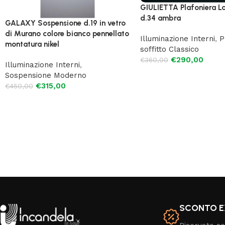
GIULIETTA Plafoniera L
d.34 ambra
GALAXY Sospensione d.19 in vetro
di Murano colore bianco pennellato
Illuminazione Interni
,
P
montatura nikel
soffitto Classico
€
290,00
€
360,00
Illuminazione Interni
,
Sospensione Moderno
€
315,00
€
450,00
SCONTO E