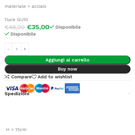
materiale = acciaio
1luce GU10
€
35,00
€
48,00
Disponibile
Disponibile
Aggiungi al carrello
Buy now
Compare
Add to wishlist
Spedizioni
H = 15cm