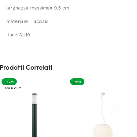
larghezza massima= 9,5 cm
materiale = acciaio
1luce GU10
Prodotti Correlati
-42%
-19%
SOLD OUT