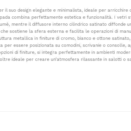
r il suo design elegante e minimalista, ideale per arricchire 
mpada combina perfettamente estetica e funzionalità. I vetri s
 fumè, mentre il diffusore interno cilindrico satinato diffond
o, che sostiene la sfera esterna e facilita le operazioni di m
tura metallica in finiture di cromo, bianco e ottone satinato, c
 per essere posizionata su comodini, scrivanie o consolle, a
 opzioni di finiture, si integra perfettamente in ambienti mode
oltre ideale per creare un’atmosfera rilassante in salotti o sa