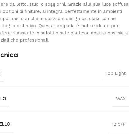
re da letto, studi o soggiorni. Grazie alla sua luce soffusa
i opzioni di finiture, si integra perfettamente in ambienti
poranei o anche in spazi dal design più classico che
ettaglio distintivo. Questa lampada è inoltre ideale per
era rilassante in salotti o sale d’attesa, adattandosi sia a
ziali che professionali.
cnica
E
Top Light
LLO
WAX
ELLO
1215/P