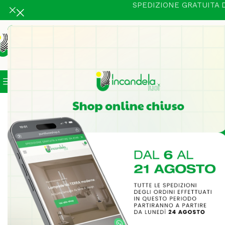
SPEDIZIONE GRATUITA D
Categorie
In Vetrina
Illuminazione Intern
Home
Illuminazione Interni
Tavolo
WAX 1215 Lampada da Tav
-18%
NEW