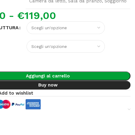
Camera da letto
,
Sala da pranzo
,
Soggiorno
00
-
€
119,00
RUTTURA
Aggiungi al carrello
Buy now
Add to wishlist