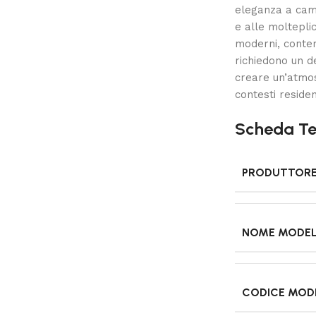
eleganza a came
e alle molteplic
moderni, contem
richiedono un d
creare un’atmosf
contesti residen
Scheda Te
PRODUTTOR
NOME MODE
CODICE MOD