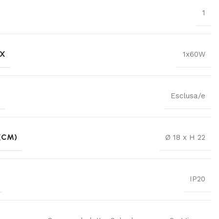
1
AX
1x60W
E
Esclusa/e
(CM)
Ø 18 x H 22
IP20