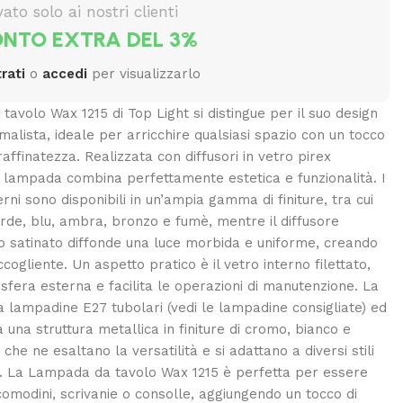
vato solo ai nostri clienti
NTO EXTRA DEL 3%
rati
o
accedi
per visualizzarlo
avolo Wax 1215 di Top Light si distingue per il suo design
malista, ideale per arricchire qualsiasi spazio con un tocco
affinatezza. Realizzata con diffusori in vetro pirex
a lampada combina perfettamente estetica e funzionalità. I
terni sono disponibili in un’ampia gamma di finiture, tra cui
rde, blu, ambra, bronzo e fumè, mentre il diffusore
ico satinato diffonde una luce morbida e uniforme, creando
ogliente. Un aspetto pratico è il vetro interno filettato,
 sfera esterna e facilita le operazioni di manutenzione. La
a lampadine E27 tubolari (vedi le lampadine consigliate) ed
 una struttura metallica in finiture di cromo, bianco e
 che ne esaltano la versatilità e si adattano a diversi stili
. La Lampada da tavolo Wax 1215 è perfetta per essere
comodini, scrivanie o consolle, aggiungendo un tocco di