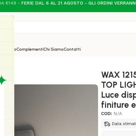
A €149 -
FERIE DAL 6 AL 21 AGOSTO - GLI ORDINI VERRAN
i
Esterno
Complementi
Chi Siamo
Contatti
olo di TOP LIGHT in Metallo Vetro 1 Luce disponibile in dive
WAX 121
TOP LIGH
Luce disp
finiture e
COD:
N/A
Data stimat