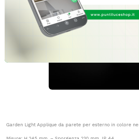
Garden Light Applique da parete per esterno in colore ner
Misure: H.245 mm. – Sporgenza 230 mm. IP 44