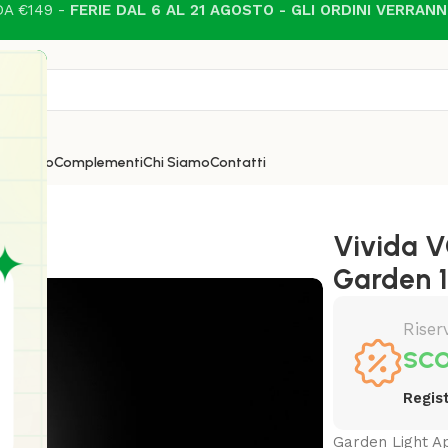
A €149 -
FERIE DAL 6 AL 21 AGOSTO - GLI ORDINI VERRAN
i
Esterno
Complementi
Chi Siamo
Contatti
.27
Vivida 
Garden 1
Riser
SCO
Regist
Garden Light Ap