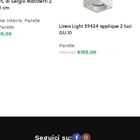
L di Sergio Marchetti 2
20 cm
ne Interni
,
Parete
Linea Light 59424 applique 2 luci
Parete
GU.10
55,00
Parete
€
105,00
€
150,00
Seguici su: