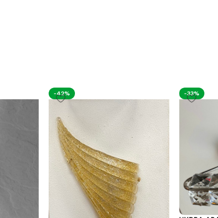
-42%
-33%