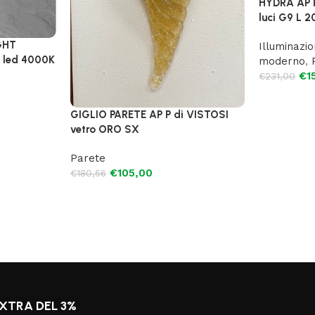
HYDRA AP P
luci G9 L 
GHT
Illuminazio
a led 4000K
moderno
,
€
1
€
231,00
GIGLIO PARETE AP P di VISTOSI
vetro ORO SX
Parete
€
105,00
€
180,56
XTRA DEL 3%