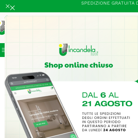
SPEDIZIONE GRATUITA D
Categorie
In Vetrina
Illuminazione Intern
Home
Parete
Vivida VOD 82_10 DG Parete Garden 1 luce E
-23%
SOLD OUT