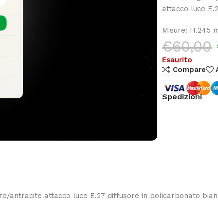
attacco luce E.
Misure: H.245 
€
60,00
Esaurito
Compare
Spedizioni
o/antracite attacco luce E.27 diffusore in policarbonato bian