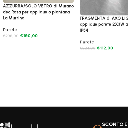
AZZURRA/SOLO VETRO di Murano
dec.Rosa per applique o piantana
La Murrina
FRAGMENTA di AXO LI
applique parete 2X3W 
Parete
IP54
€
190,00
€
298,00
Parete
€
112,00
€
224,00
SCONTO E