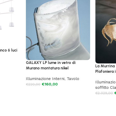
anco 6 luci
GALAXY LP lume in vetro di
La Murrina
Murano montatura nikel
Plafoniera 
Illuminazione Interni
,
Tavolo
Illuminazio
€
160,00
€
220,00
soffitto Cl
€
2.029,00