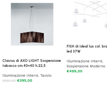
FISH di Ideal lux col. bi
led 37W
Clavius di AXO LIGHT Sospensione
Illuminazione Interni
,
tabacco cm.40×40 h.22,5
Sospensione Moderno
€
499,00
Illuminazione Interni
,
Tavolo
€
395,00
€
550,00