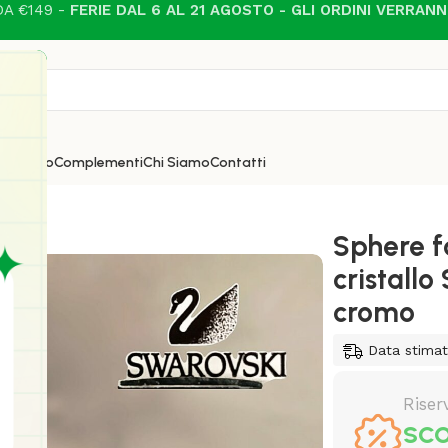
A €149 -
FERIE DAL 6 AL 21 AGOSTO - GLI ORDINI VERRAN
i
Esterno
Complementi
Chi Siamo
Contatti
cristallo Swarovski montatura cromo
Sphere f
cristall
cromo
Data stima
Riser
SCO