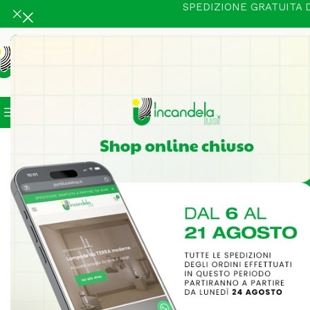
SPEDIZIONE GRATUITA D
Categorie
In Vetrina
Illuminazione Intern
Home
Illuminazione Interni
Sphere faretto da incasso in 
-25%