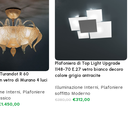
Plafoniera di Top Light Upgrade
1148-70 E.27 vetro bianco decoro
 Turandot R 60
colore grigio antracite
in vetro di Murano 4 luci
Illuminazione Interni
,
Plafoniere
ne Interni
,
Plafoniere
soffitto Moderno
assico
€
312,00
€
380,00
€
1.450,00