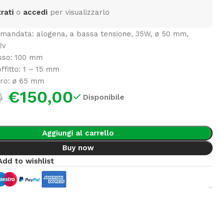
rati
o
accedi
per visualizzarlo
andata: alogena, a bassa tensione, 35W, ø 50 mm,
2v
asso: 100 mm
ffitto: 1 – 15 mm
oro: ø 65 mm
€
150,00
0
Disponibile
Aggiungi al carrello
Buy now
Add to wishlist