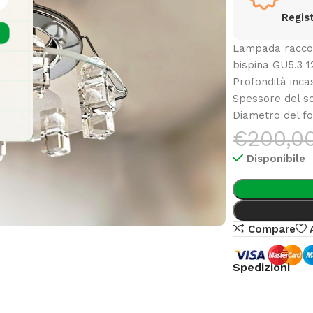
Regist
Lampada raccom
bispina GU5.3 1
Profondità inc
Spessore del so
Diametro del f
€
200,0
Disponibile
Compare
Spedizioni