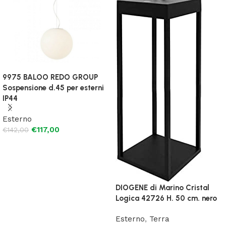
9975 BALOO REDO GROUP
Sospensione d.45 per esterni
IP44
Esterno
€
117,00
€
142,00
Aggiungi al carrello
DIOGENE di Marino Cristal
Logica 42726 H. 50 cm. nero
Esterno
,
Terra