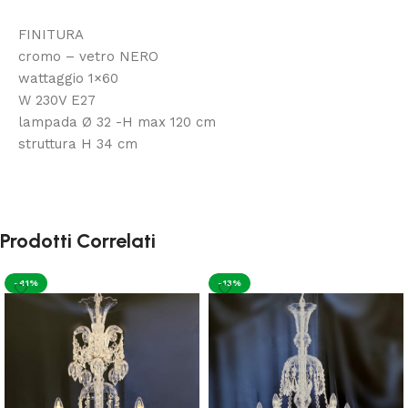
FINITURA
cromo – vetro NERO
wattaggio 1×60
W 230V E27
lampada Ø 32 -H max 120 cm
struttura H 34 cm
Prodotti Correlati
-41%
-13%