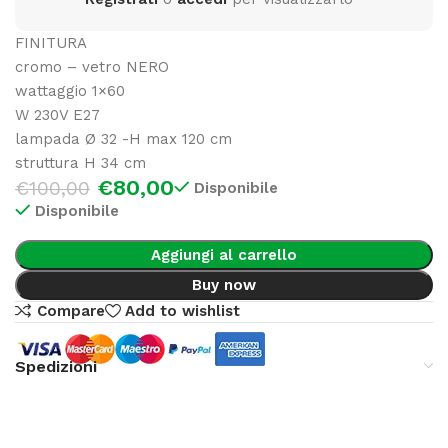
FINITURA
cromo – vetro NERO
wattaggio 1×60
W 230V E27
lampada Ø 32 -H max 120 cm
struttura H 34 cm
€
80,00
€
100,00
Disponibile
Disponibile
Aggiungi al carrello
Buy now
Compare
Add to wishlist
Spedizioni