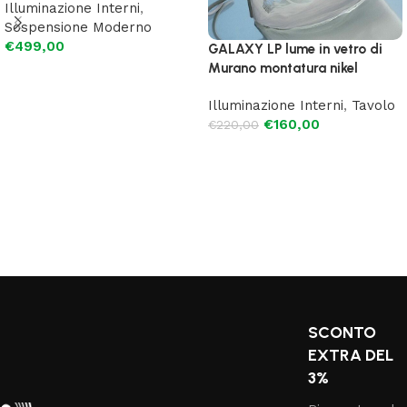
Illuminazione Interni
,
Sospensione Moderno
€
499,00
GALAXY LP lume in vetro di
Murano montatura nikel
Leggi tutto
Illuminazione Interni
,
Tavolo
€
160,00
€
220,00
Leggi tutto
SCONTO
EXTRA DEL
3%