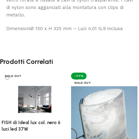
vetro forate e fissate a cavi di nylon trasparente. I cavi
di nylon sono agganciati alla montatura con clips di
metallo.
DimensioniØ 150 x H 325 mm – Luci n.01 G.9 inclusa
Prodotti Correlati
SOLD OUT
-27%
SOLD OUT
FISH di Ideal lux col. nero 6
luci led 37W