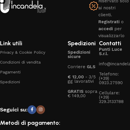
Riservato solo
ai nostri
clienti.
Registrati
o
accedi
per
visualizzarlo
Link utili
Spedizioni
Contatti
Punti Luce
Spedizioni
Privacy & Cookie Policy
S.r.l.
sicure
Condizioni di vendita
info@incandelal
Corriere
GLS
Pagamenti
Telefono:
€ 12,00
- 3/5
(+39)
gg lavorativi
Spedizioni
0923.27590
GRATIS
sopra
Cellulare:
€ 149,00
(+39)
329.3133788
Seguici su:
Metodi di pagamento: