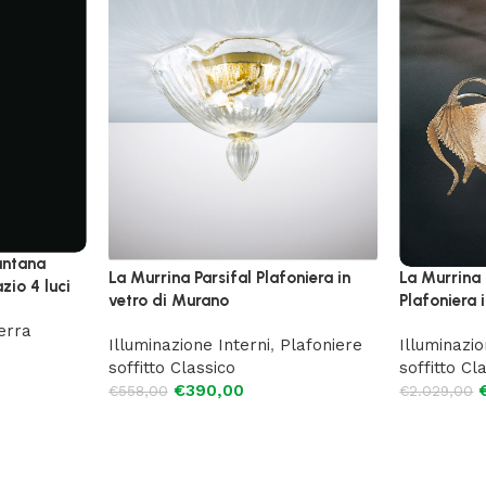
antana
La Murrina Parsifal Plafoniera in
La Murrina
zio 4 luci
vetro di Murano
Plafoniera 
erra
Illuminazione Interni
,
Plafoniere
Illuminazio
soffitto Classico
soffitto Cl
€
390,00
€
558,00
€
2.029,00