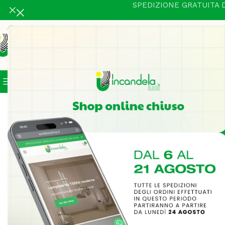
SPEDIZIONE GRATUITA D
Categorie
In Vetrina
Illuminazione Intern
Home
Illuminazione Interni
Tavolo
Mimosa lampada da tavol
-18%