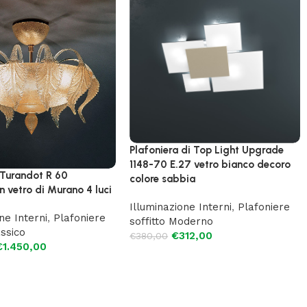
Plafoniera di Top Light Upgrade
1148-70 E.27 vetro bianco decoro
 Turandot R 60
colore sabbia
in vetro di Murano 4 luci
Illuminazione Interni
,
Plafoniere
ne Interni
,
Plafoniere
soffitto Moderno
assico
€
312,00
€
380,00
€
1.450,00