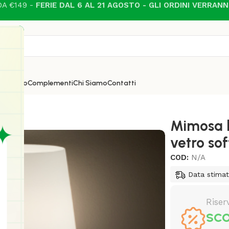
A €149 -
FERIE DAL 6 AL 21 AGOSTO - GLI ORDINI VERRAN
i
Esterno
Complementi
Chi Siamo
Contatti
o in vetro soffiato in due finiture
Mimosa 
vetro sof
COD:
N/A
Data stima
Riser
SCO