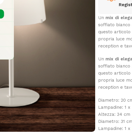
Regist
Un
mix di eleg
soffiato bianco
questo articolo
propria luce mo
reception e tavo
Un
mix di eleg
soffiato bianco
questo articolo
propria luce mo
reception e tavo
Diametro: 20 c
Lampadine: 1 x
Altezza: 34 cm
Diametro: 31 c
Lampadine: 1 x