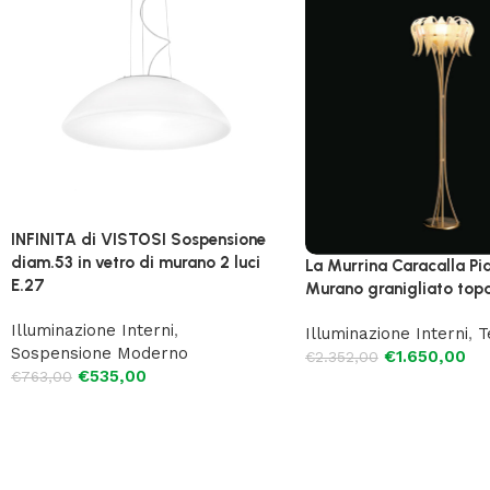
INFINITA di VISTOSI Sospensione
diam.53 in vetro di murano 2 luci
La Murrina Caracalla Pi
E.27
Murano granigliato topa
Illuminazione Interni
,
Illuminazione Interni
,
T
Sospensione Moderno
€
1.650,00
€
2.352,00
€
535,00
€
763,00