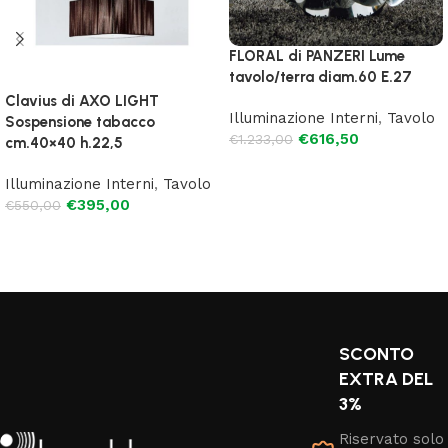
FLORAL di PANZERI Lume
tavolo/terra diam.60 E.27
Clavius di AXO LIGHT
Illuminazione Interni
,
Tavolo
Sospensione tabacco
€
616,50
€
1.233,00
cm.40×40 h.22,5
Aggiungi al carrello
Illuminazione Interni
,
Tavolo
€
395,00
€
550,00
Aggiungi al carrello
SCONTO
EXTRA DEL
3%
Riservato solo