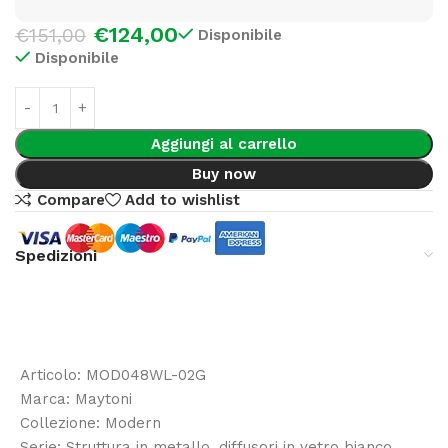
€
124,00
€
151,00
Disponibile
Disponibile
Aggiungi al carrello
Buy now
Compare
Add to wishlist
Spedizioni
Articolo: MOD048WL-02G
Marca: Maytoni
Collezione: Modern
Serie: Struttura in metallo, diffusori in vetro bianco