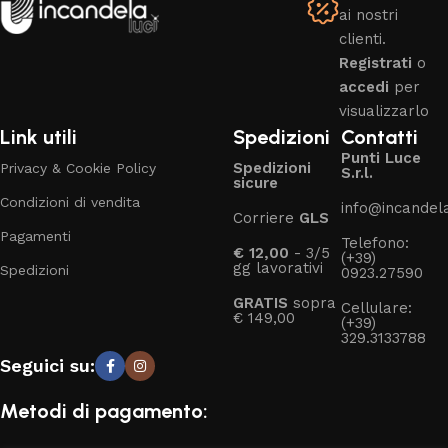
ai nostri
clienti.
Registrati
o
accedi
per
visualizzarlo
Link utili
Spedizioni
Contatti
Punti Luce
Spedizioni
Privacy & Cookie Policy
S.r.l.
sicure
Condizioni di vendita
info@incandelal
Corriere
GLS
Pagamenti
Telefono:
€ 12,00
- 3/5
(+39)
gg lavorativi
Spedizioni
0923.27590
GRATIS
sopra
Cellulare:
€ 149,00
(+39)
329.3133788
Seguici su:
Metodi di pagamento: