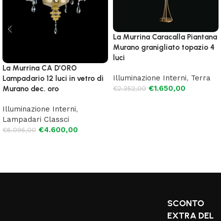
La Murrina Caracalla Piantana
Murano granigliato topazio 4
luci
La Murrina CA D’ORO
Illuminazione Interni
,
Terra
Lampadario 12 luci in vetro di
€
1.650,00
Murano dec. oro
€
2.352,00
Leggi tutto
Illuminazione Interni
,
Lampadari Classci
€
4.600,00
€
6.096,00
Aggiungi al carrello
SCONTO
EXTRA DEL