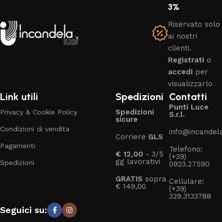
3%
Riservato solo
ai nostri
clienti.
Registrati
o
accedi
per
visualizzarlo
Link utili
Spedizioni
Contatti
Punti Luce
Spedizioni
Privacy & Cookie Policy
S.r.l.
sicure
Condizioni di vendita
info@incandelal
Corriere
GLS
Pagamenti
Telefono:
€ 12,00
- 3/5
(+39)
gg lavorativi
Spedizioni
0923.27590
GRATIS
sopra
Cellulare:
€ 149,00
(+39)
329.3133788
Seguici su: