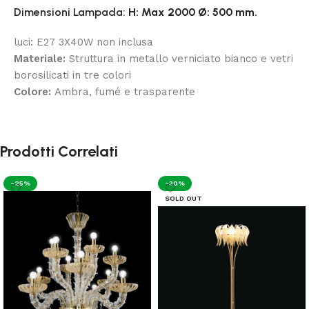
Dimensioni
Lampada:
H:
Max 2000
Ø:
500
mm.
luci: E27 3X40W non inclusa
Materiale:
Struttura in metallo verniciato bianco e vetri
borosilicati in tre colori
Colore:
Ambra, fumé e trasparente
Prodotti Correlati
-25%
-30%
SOLD OUT