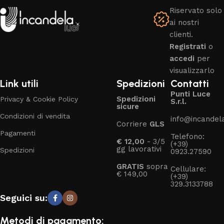
Riservato solo
ai nostri
clienti.
Registrati
o
accedi
per
visualizzarlo
Link utili
Spedizioni
Contatti
Punti Luce
Spedizioni
Privacy & Cookie Policy
S.r.l.
sicure
Condizioni di vendita
info@incandelal
Corriere
GLS
Pagamenti
Telefono:
€ 12,00
- 3/5
(+39)
gg lavorativi
Spedizioni
0923.27590
GRATIS
sopra
Cellulare:
€ 149,00
(+39)
329.3133788
Seguici su:
Metodi di pagamento: