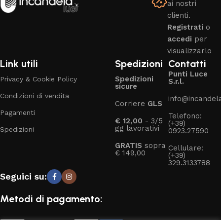
ai nostri
clienti.
Registrati
o
accedi
per
visualizzarlo
Link utili
Spedizioni
Contatti
Punti Luce
Spedizioni
Privacy & Cookie Policy
S.r.l.
sicure
Condizioni di vendita
info@incandelal
Corriere
GLS
Pagamenti
Telefono:
€ 12,00
- 3/5
(+39)
gg lavorativi
Spedizioni
0923.27590
GRATIS
sopra
Cellulare:
€ 149,00
(+39)
329.3133788
Seguici su:
Metodi di pagamento: