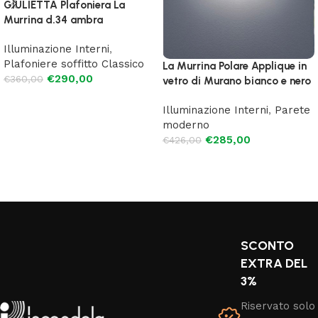
GIULIETTA Plafoniera La
Murrina d.34 ambra
Illuminazione Interni
,
Plafoniere soffitto Classico
La Murrina Polare Applique in
€
290,00
€
360,00
vetro di Murano bianco e nero
Aggiungi al carrello
Illuminazione Interni
,
Parete
moderno
€
285,00
€
426,00
Leggi tutto
SCONTO
EXTRA DEL
3%
Riservato solo