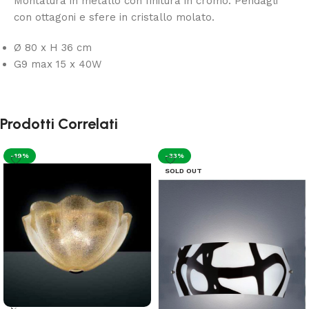
Montatura in metallo con finitura in cromo. Pendagli
con ottagoni e sfere in cristallo molato.
Ø 80 x H 36 cm
G9 max 15 x 40W
Prodotti Correlati
-19%
-33%
SOLD OUT