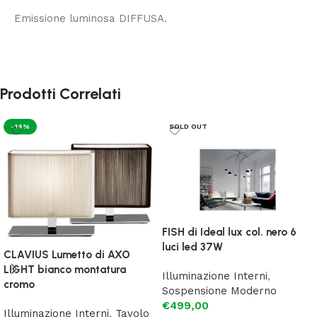
Emissione luminosa DIFFUSA.
Prodotti Correlati
-14%
SOLD OUT
FISH di Ideal lux col. nero 6
luci led 37W
CLAVIUS Lumetto di AXO
LIGHT bianco montatura
Illuminazione Interni
,
cromo
Sospensione Moderno
€
499,00
Illuminazione Interni
,
Tavolo