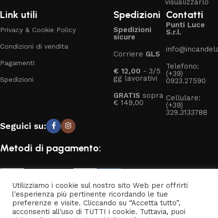
visualizzarlo
Link utili
Spedizioni
Contatti
Punti Luce
Spedizioni
Privacy & Cookie Policy
S.r.l.
sicure
Condizioni di vendita
info@incandelal
Corriere
GLS
Pagamenti
Telefono:
€ 12,00
- 3/5
(+39)
gg lavorativi
Spedizioni
0923.27590
GRATIS
sopra
Cellulare:
€ 149,00
(+39)
329.3133788
Seguici su:
Metodi di pagamento:
Utilizziamo i cookie sul nostro sito Web per offrirti
l'esperienza più pertinente ricordando le tue
preferenze e visite. Cliccando su “Accetta tutto”,
Punti Luce S.r.l. © 2024 - P.IVA 02360660811 - Powered by
acconsenti all'uso di TUTTI i cookie. Tuttavia, puoi
Clickoso
.