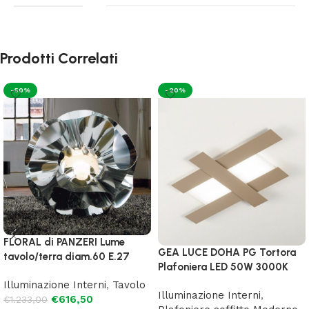
Prodotti Correlati
-50%
-20%
FLORAL di PANZERI Lume
GEA LUCE DOHA PG Tortora
tavolo/terra diam.60 E.27
Plafoniera LED 50W 3000K
Illuminazione Interni
,
Tavolo
Illuminazione Interni
,
€
616,50
€
1.233,00