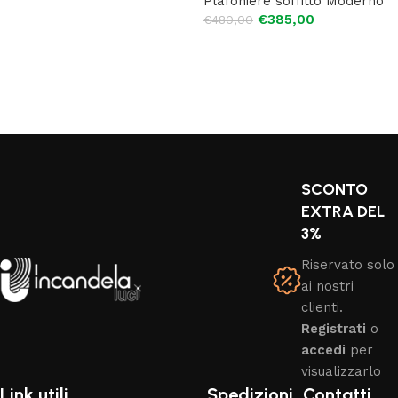
Plafoniere soffitto Moderno
Aggiungi al carrello
€
385,00
€
480,00
Aggiungi al carrello
SCONTO
EXTRA DEL
3%
Riservato solo
ai nostri
clienti.
Registrati
o
accedi
per
visualizzarlo
Link utili
Spedizioni
Contatti