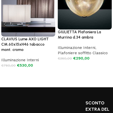
GIULIETTA Plafoniera La
Murrina d.34 ambra
CLAVIUS Lume AXO LIGHT
CM.60x15xH46 tabacco
Illuminazione Interni
,
mont. cromo
Plafoniere soffitto Classico
€
290,00
€
360,00
Illuminazione Interni
€
530,00
€
760,00
Aggiungi al carrello
Leggi tutto
SCONTO
EXTRA DEL