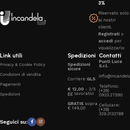
3%
Riservato solo
ai nostri
clienti.
Registrati
o
accedi
per
visualizzarlo
Link utili
Spedizioni
Contatti
Punti Luce
Spedizioni
Privacy & Cookie Policy
S.r.l.
sicure
Condizioni di vendita
info@incandelal
Corriere
GLS
Pagamenti
Telefono:
€ 12,00
- 3/5
(+39)
gg lavorativi
Spedizioni
0923.27590
GRATIS
sopra
Cellulare:
€ 149,00
(+39)
329.3133788
Seguici su: